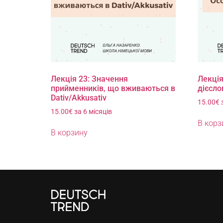
Лекція 23: Значення
Лекція
прийменників, що вживаються в
дієсло
Dativ/Akkusativ
15.00
€
15.00
€
за 6 місяців
В корз
В корзину