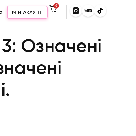
0
о
МІЙ АКАУНТ
 3: Означені
значені
і.