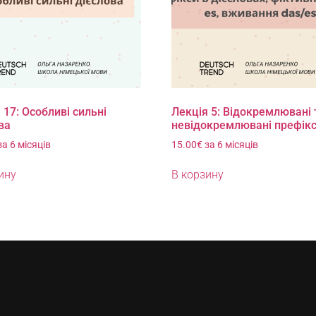
 17: Особливі сильні
Лекція 5: Відокремлювані 
ва
невідокремлювані префік
за 6 місяців
15.00
€
за 6 місяців
ину
В корзину