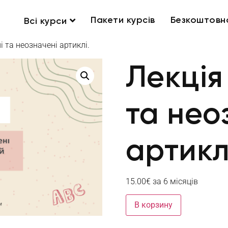
Пакети курсів
Безкоштовн
Всі курси
і та неозначені артиклі.
Лекція
та нео
артикл
15.00
€
за 6 місяців
В корзину