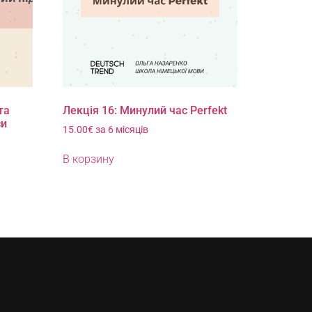
та
Лекція 16: Минулий час Perfekt
си
15.00
€
за 6 місяців
В корзину