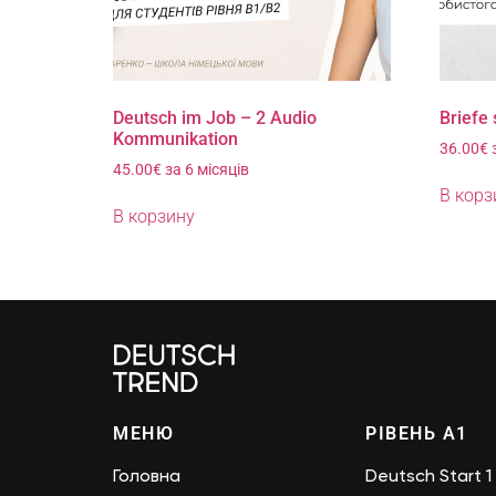
Deutsch im Job – 2 Audio
Briefe
Kommunikation
36.00
€
45.00
€
за 6 місяців
В корз
В корзину
МЕНЮ
РІВЕНЬ А1
Головна
Deutsch Start 1 (