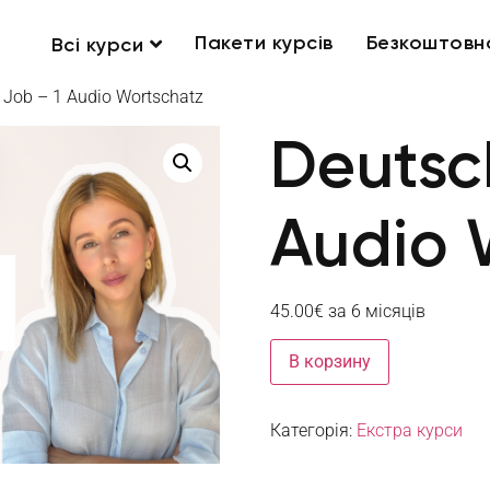
Пакети курсів
Безкоштовн
Всі курси
 Job – 1 Audio Wortschatz
Deutsc
Audio 
45.00
€
за 6 місяців
В корзину
Категорія:
Екстра курси