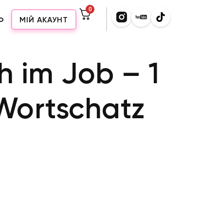
0
о
МІЙ АКАУНТ
h im Job – 1
Wortschatz