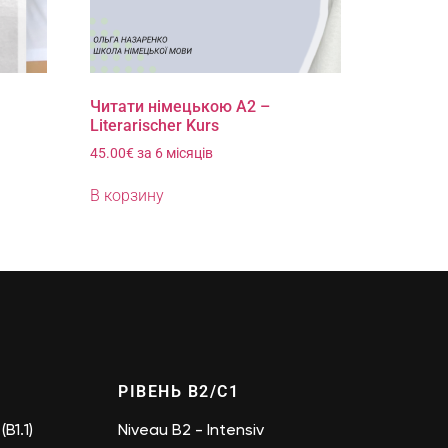
Читати німецькою А2 –
Literarischer Kurs
45.00
€
за 6 місяців
В корзину
РІВЕНЬ B2/C1
(B1.1)
Niveau B2 - Intensiv