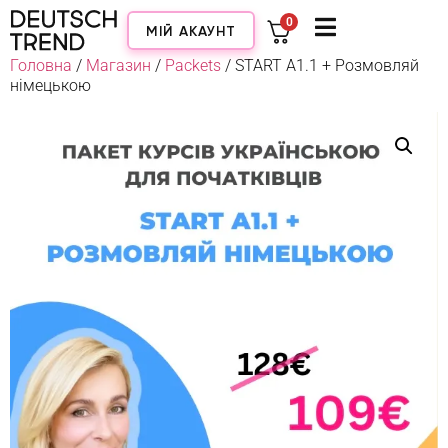
0
МІЙ АКАУНТ
Головна
/
Магазин
/
Packets
/ START А1.1 + Розмовляй
нiмецькою