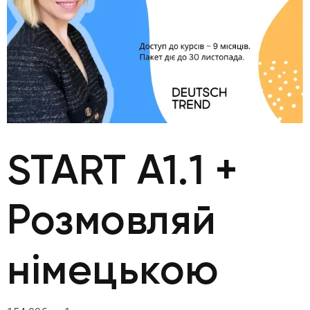
START А1.1 +
Розмовляй
нiмецькою