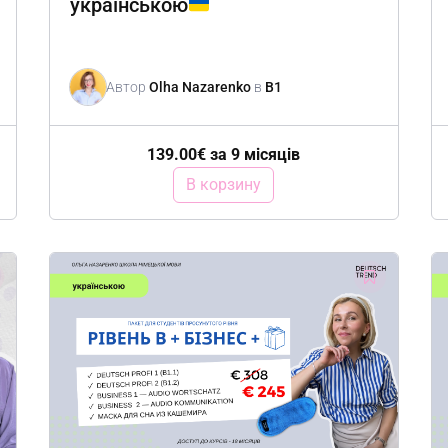
українською
Автор
Olha Nazarenko
в
B1
139.00
€
за 9 місяців
В корзину