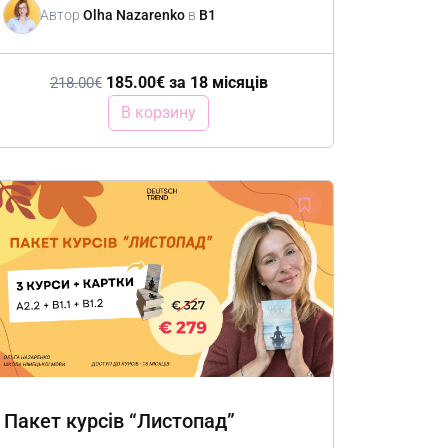
Автор
Olha Nazarenko
в
B1
185.00
€
за 18 місяців
218.00
€
В корзину
Пакет курсів “Листопад”