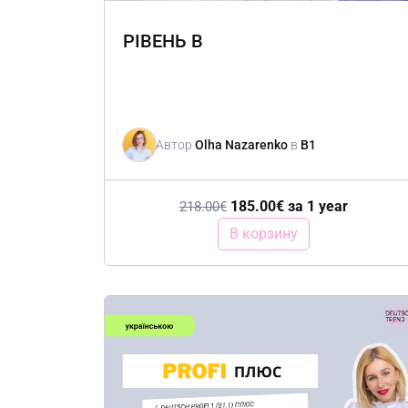
РІВЕНЬ B
Автор
Olha Nazarenko
в
B1
185.00
€
за 1 year
218.00
€
В корзину