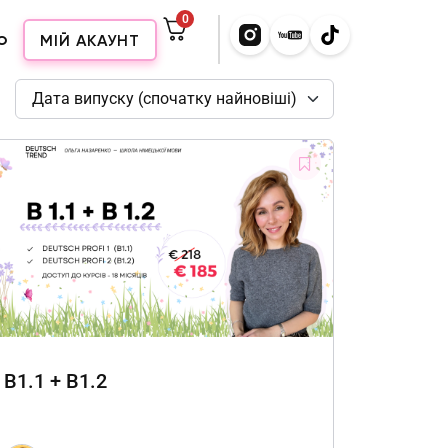
0
о
МІЙ АКАУНТ
Дата випуску (спочатку найновіші)
B1.1 + B1.2