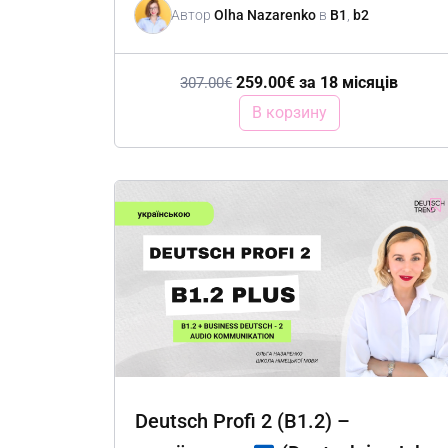
Автор
Olha Nazarenko
в
B1
,
b2
259.00
€
за 18 місяців
307.00
€
В корзину
Deutsch Profi 2 (B1.2) –