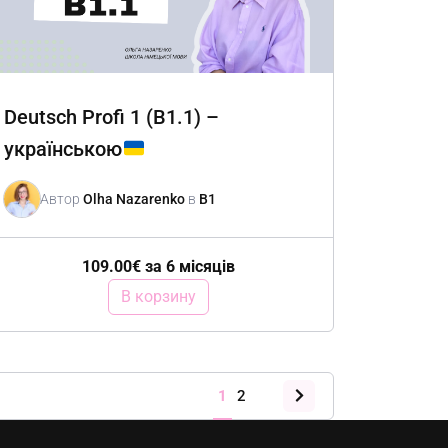
Deutsch Profi 1 (B1.1) –
українською
Автор
Olha Nazarenko
в
B1
109.00
€
за 6 місяців
В корзину
1
2