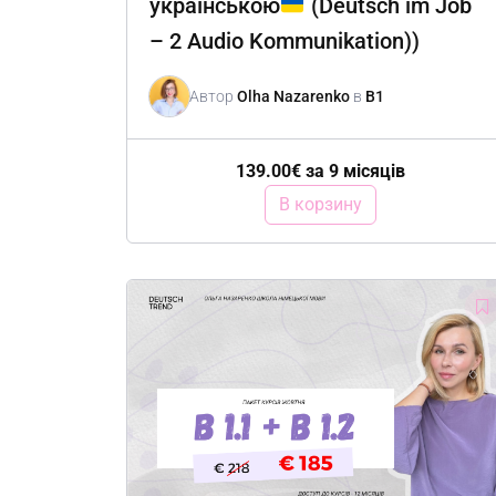
українською
(Deutsch im Job
– 2 Audio Kommunikation))
Автор
Olha Nazarenko
в
B1
139.00
€
за 9 місяців
В корзину