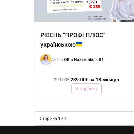
РІВЕНЬ “ПРОФІ ПЛЮС” –
українською
Автор
Olha Nazarenko
в
B1
239.00
€
за 18 місяців
293.00
€
В корзину
Сторінка
1
з
2