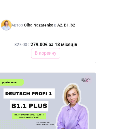
Автор
Olha Nazarenko
в
A2
,
B1
,
b2
279.00
€
за 18 місяців
327.00
€
В корзину