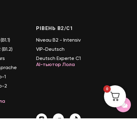
РІВЕНЬ B2/C1
(B1.1)
Niveau B2 - Intensiv
(B1.2)
VIP-Deutsch
urs
Deutsch Experte C1
AI-тьютор Лола
sprache
b-1
b-2
0
ла
essum