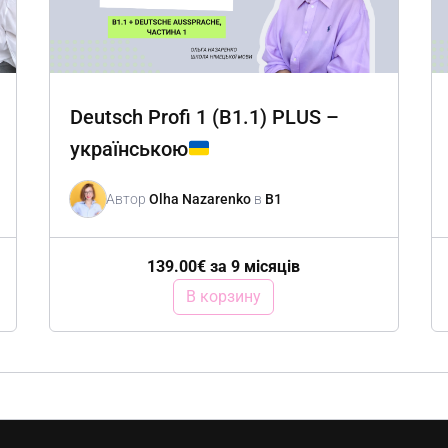
Deutsch Profi 1 (B1.1) PLUS –
українською
Автор
Olha Nazarenko
в
B1
139.00
€
за 9 місяців
В корзину