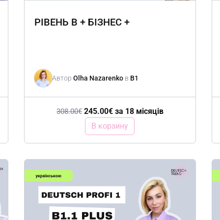
РІВЕНЬ B + БІЗНЕС +
Автор
Olha Nazarenko
в
B1
245.00
€
за 18 місяців
308.00
€
В корзину