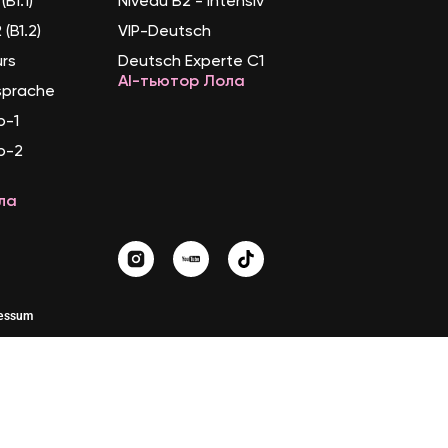
(B1.1)
Niveau B2 - Intensiv
(B1.2)
VIP-Deutsch
urs
Deutsch Experte C1
AI-тьютор Лола
sprache
b-1
b-2
ла
essum